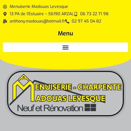
contenu
Menuiserie Madouas Levesque
principal
13 PA de l'Estuaire – 56190 ARZAL
06 73 22 71 98
anthony.madouas@hotmail.fr
02 97 45 04 82
Menu