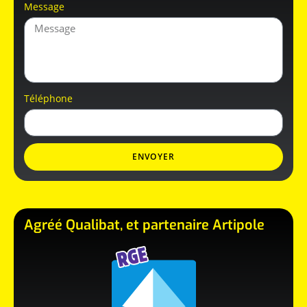
Message
Téléphone
ENVOYER
Agréé Qualibat, et partenaire Artipole