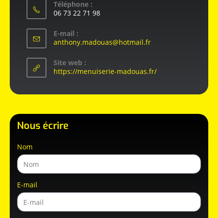
Téléphone :
06 73 22 71 98
E-mail :
anthony.madouas@hotmail.fr
Site web :
https://menuiserie-madouas.fr/
Nous écrire
Nom
E-mail