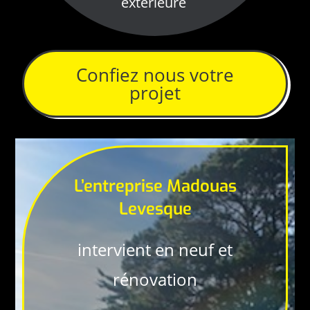
extérieure
Confiez nous votre
projet
L’entreprise Madouas
Levesque
intervient en neuf et
rénovation