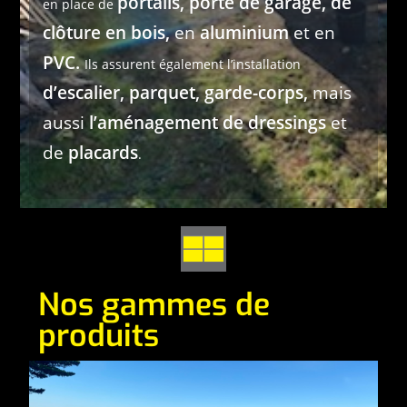
portails, porte de garage, de
en place de
clôture en bois,
en
aluminium
et en
PVC.
Ils assurent également l’installation
d’escalier, parquet, garde-corps,
mais
aussi
l’aménagement de dressings
et
de
placards
.
Nos gammes de
produits