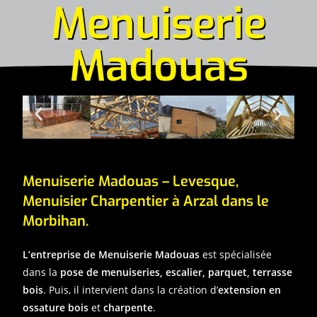
Menuiserie
Madouas
Menuiserie Madouas – Levesque,
Menuisier Charpentier à Arzal dans le
Morbihan.
L’entreprise de Menuiserie Madouas
est spécialisée
dans la
pose de menuiseries, escalier, parquet, terrasse
bois
. Puis, il intervient dans la création d’
extension en
ossature bois
et
charpente
.