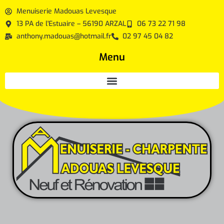
contenu
Menuiserie Madouas Levesque
principal
13 PA de l'Estuaire – 56190 ARZAL
06 73 22 71 98
anthony.madouas@hotmail.fr
02 97 45 04 82
Menu