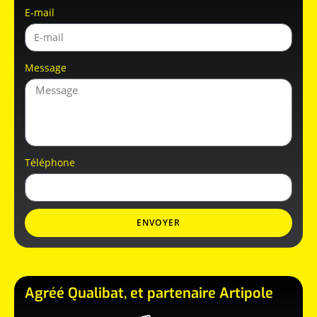
E-mail
Message
Téléphone
ENVOYER
Agréé Qualibat, et partenaire Artipole