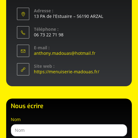
Adresse :
13 PA de l'Estuaire – 56190 ARZAL
Téléphone :
06 73 22 71 98
E-mail :
anthony.madouas@hotmail.fr
Site web :
https://menuiserie-madouas.fr/
Nous écrire
Nom